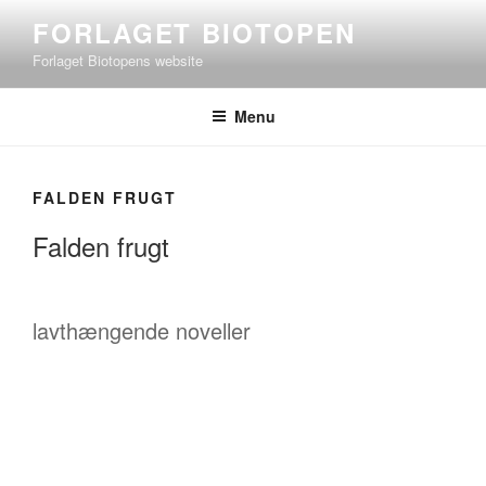
Videre
FORLAGET BIOTOPEN
til
Forlaget Biotopens website
indhold
Menu
FALDEN FRUGT
Falden frugt
lavthængende noveller